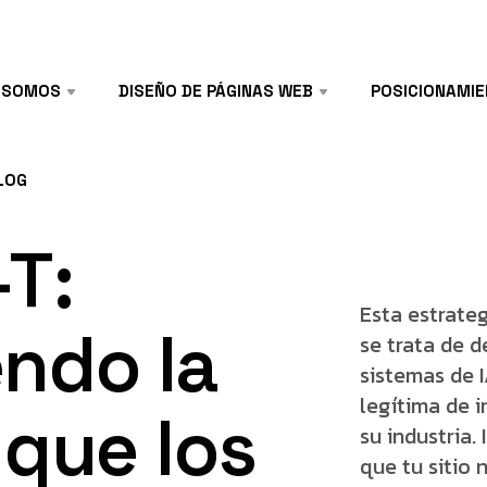
SOMOS
DISEÑO DE PÁGINAS WEB
POSICIONAMI
LOG
-T:
Esta estrateg
ndo la
se trata de d
sistemas de 
legítima de i
 que los
su industria
que tu sitio 