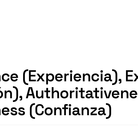
ce (Experiencia), E
ón), Authoritativen
ness (Confianza)