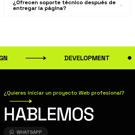
¿Ofrecen soporte técnico después de
entregar la página?
IGN
DEVELOPMENT
¿Quieres iniciar un proyecto Web profesional?
H
A
B
L
E
M
O
S
WHATSAPP