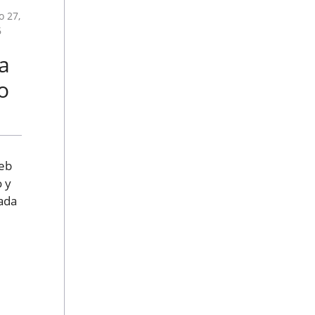
 27,
6
a
o
web
o y
cada