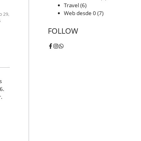
Travel
(6)
Web desde 0
(7)
 29,
6
FOLLOW
s
6.
.